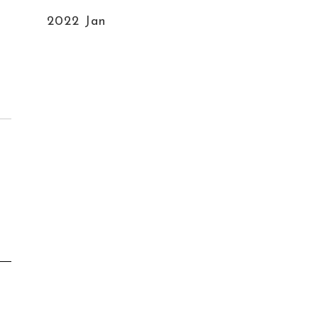
RECRUIT
リクルー
2022 Jan
SHOP
店舗
COMPANY
会社
NEWS
最新ニュ
PRIVACY POLICY
プライバシーポリ
SITE MAP
サイトマ