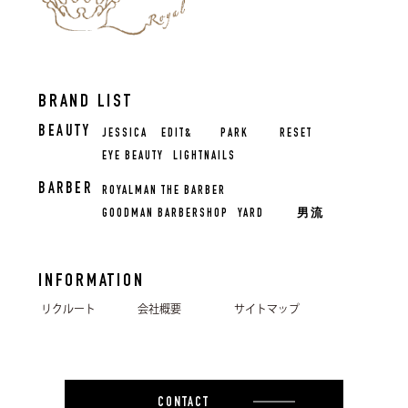
BRAND LIST
BEAUTY
JESSICA
EDIT&
PARK
RESET
EYE BEAUTY
LIGHTNAILS
BARBER
ROYALMAN THE BARBER
GOODMAN BARBERSHOP
YARD
男流
INFORMATION
リクルート
会社概要
サイトマップ
CONTACT