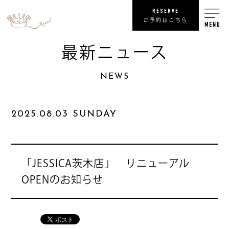
RESERVE
ご予約はこちら
最新ニュース
RECRUIT
NEWS
リ
SHOP
2025.08.03 SUNDAY
COMPANY
NEWS
最
「JESSICA茨木店」 リニューアル
OPENのお知らせ
PRIVACY POLICY
プライバシ
SITE MAP
サ