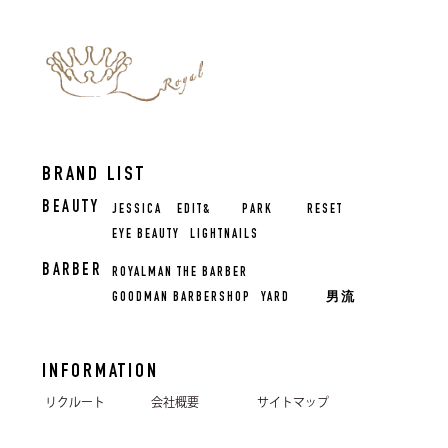
BRAND LIST
BEAUTY
JESSICA
EDIT&
PARK
RESET
EYE BEAUTY
LIGHTNAILS
BARBER
ROYALMAN THE BARBER
GOODMAN BARBERSHOP
YARD
男流
INFORMATION
リクルート
会社概要
サイトマップ