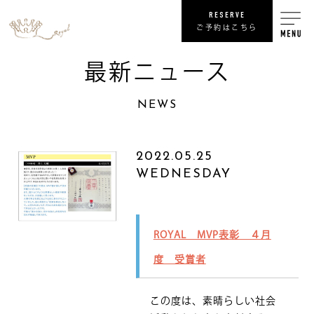
RESERVE
ご予約はこちら
最新ニュース
RECRUIT
NEWS
リ
SHOP
2022.05.25
WEDNESDAY
COMPANY
NEWS
最
ROYAL MVP表彰 ４月
PRIVACY POLICY
度 受賞者
プライバシ
SITE MAP
サ
この度は、素晴らしい社会