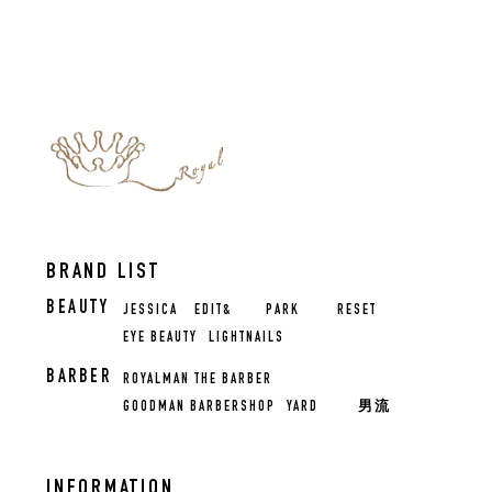
BRAND LIST
BEAUTY
JESSICA
EDIT&
PARK
RESET
EYE BEAUTY
LIGHTNAILS
BARBER
ROYALMAN THE BARBER
GOODMAN BARBERSHOP
YARD
男流
INFORMATION