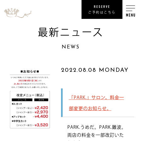
RESERVE
ご予約はこちら
最新ニュース
RECRUIT
NEWS
リ
SHOP
2022.08.08 MONDAY
COMPANY
「PARK.」サロン。料金一
NEWS
最
部変更のお知らせ。
PRIVACY POLICY
プライバシ
PARK.うめだ。PARK.難波。
SITE MAP
サ
両店の料金を一部改訂いた