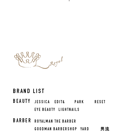
BRAND LIST
BEAUTY
JESSICA
EDIT&
PARK
RESET
EYE BEAUTY
LIGHTNAILS
BARBER
ROYALMAN THE BARBER
GOODMAN BARBERSHOP
YARD
男流