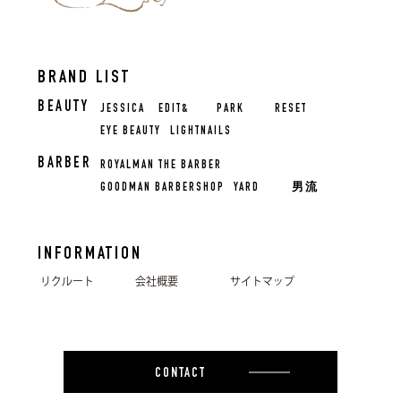
BRAND LIST
BEAUTY
JESSICA
EDIT&
PARK
RESET
EYE BEAUTY
LIGHTNAILS
BARBER
ROYALMAN THE BARBER
GOODMAN BARBERSHOP
YARD
男流
INFORMATION
リクルート
会社概要
サイトマップ
CONTACT