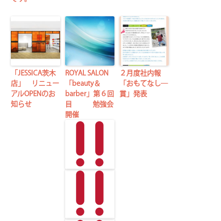
「JESSICA茨木
ROYAL SALON
２月度社内報
店」 リニュー
「beauty＆
「おもてなし―
アルOPENのお
barber」第６回
賞」発表
知らせ
目 勉強会
開催