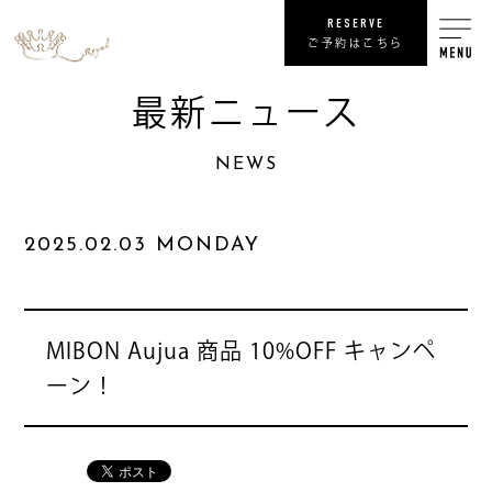
RESERVE
ご予約はこちら
最新ニュース
RECRUIT
NEWS
リ
SHOP
2025.02.03 MONDAY
COMPANY
NEWS
最
MIBON Aujua 商品 10%OFF キャンペ
ーン！
PRIVACY POLICY
プライバシ
SITE MAP
サ