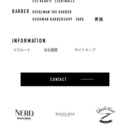
EYE BEAUTY
LIGHTNAILS
BARBER
ROYALMAN THE BARBER
GOODMAN BARBERSHOP
YARD
男流
INFORMATION
リクルート
会社概要
サイトマップ
CONTACT