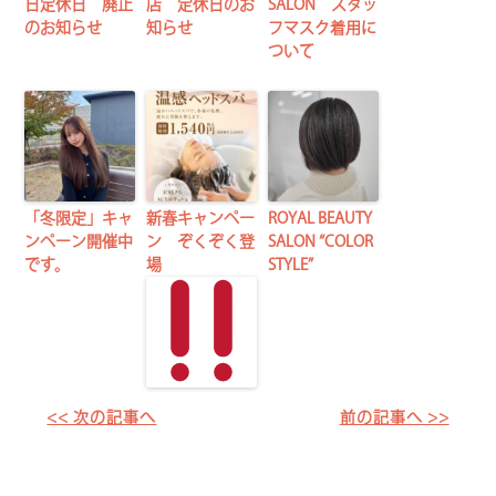
日定休日 廃止
店 定休日のお
SALON スタッ
のお知らせ
知らせ
フマスク着用に
ついて
「冬限定」キャ
新春キャンペー
ROYAL BEAUTY
ンペーン開催中
ン ぞくぞく登
SALON “COLOR
です。
場
STYLE”
<< 次の記事へ
前の記事へ >>