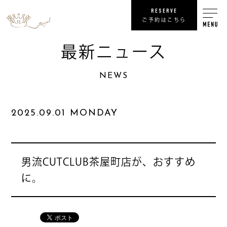
RESERVE
ご予約はこちら
最新ニュース
RECRUIT
NEWS
リ
SHOP
2025.09.01 MONDAY
COMPANY
NEWS
最
男流CUTCLUB茶屋町店が、おすすめ
に。
PRIVACY POLICY
プライバシ
SITE MAP
サ