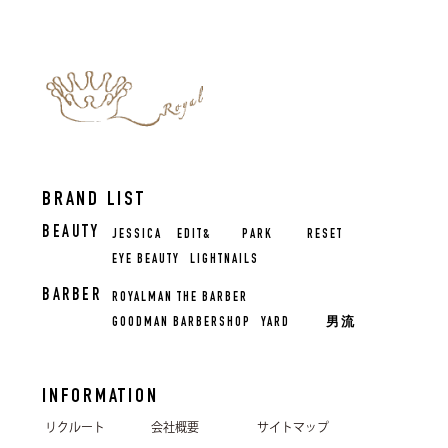
BRAND LIST
BEAUTY
JESSICA
EDIT&
PARK
RESET
EYE BEAUTY
LIGHTNAILS
BARBER
ROYALMAN THE BARBER
GOODMAN BARBERSHOP
YARD
男流
INFORMATION
リクルート
会社概要
サイトマップ