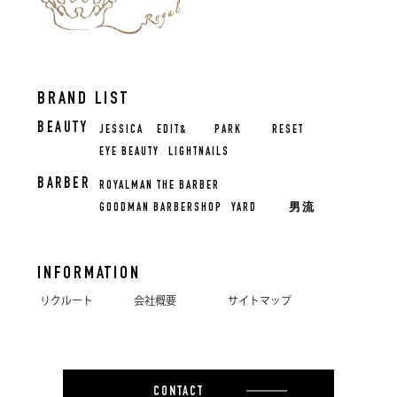
BRAND LIST
BEAUTY
JESSICA
EDIT&
PARK
RESET
EYE BEAUTY
LIGHTNAILS
BARBER
ROYALMAN THE BARBER
GOODMAN BARBERSHOP
YARD
男流
INFORMATION
リクルート
会社概要
サイトマップ
CONTACT