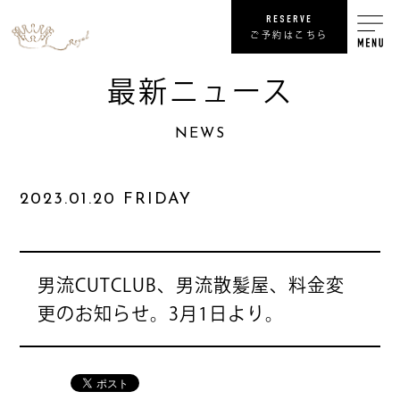
RESERVE
ご予約はこちら
最新ニュース
RECRUIT
NEWS
リ
SHOP
2023.01.20 FRIDAY
COMPANY
NEWS
最
男流CUTCLUB、男流散髪屋、料金変
更のお知らせ。3月1日より。
PRIVACY POLICY
プライバシ
SITE MAP
サ