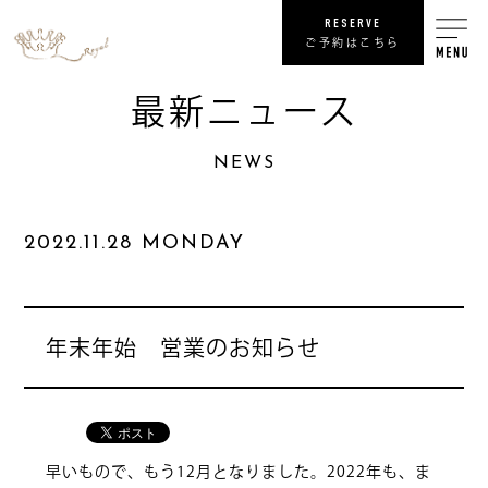
RESERVE
ご予約はこちら
最新ニュース
RECRUIT
NEWS
リ
SHOP
2022.11.28 MONDAY
COMPANY
NEWS
最
年末年始 営業のお知らせ
PRIVACY POLICY
プライバシ
SITE MAP
サ
早いもので、もう12月となりました。2022年も、ま