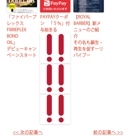
「ファイバープ
PAYPAYクーポ
【ROYAL
レックス
ン 「５％」付
BARBER】新メ
FIBREPLEX
与始まる
ニューのご紹
BOND
介
OIL」
その名も蘇生・
デビューキャン
再生を促すーリ
ペーンスタート
バイブー
<< 次の記事へ
前の記事へ >>