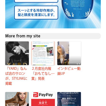
More from my site
「YARD」なん
２月度社内報
インタビュー動
ば店のサロン
「おもてなし―
画UP
が、STYLINKに
賞」発表
掲載