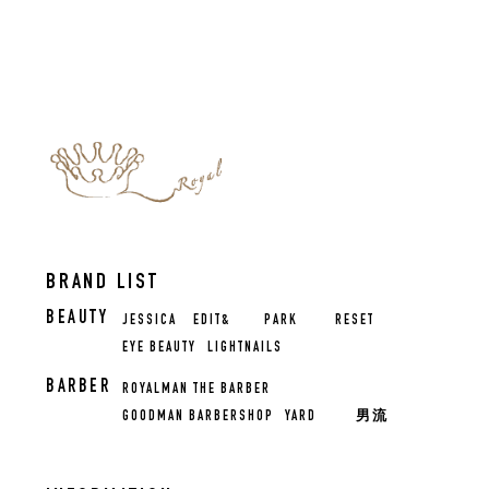
BRAND LIST
BEAUTY
JESSICA
EDIT&
PARK
RESET
EYE BEAUTY
LIGHTNAILS
BARBER
ROYALMAN THE BARBER
GOODMAN BARBERSHOP
YARD
男流