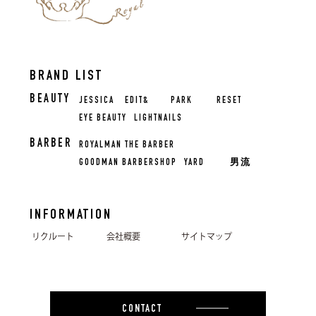
BRAND LIST
BEAUTY
JESSICA
EDIT&
PARK
RESET
EYE BEAUTY
LIGHTNAILS
BARBER
ROYALMAN THE BARBER
GOODMAN BARBERSHOP
YARD
男流
INFORMATION
リクルート
会社概要
サイトマップ
CONTACT