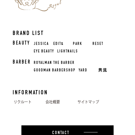
BRAND LIST
BEAUTY
JESSICA
EDIT&
PARK
RESET
EYE BEAUTY
LIGHTNAILS
BARBER
ROYALMAN THE BARBER
GOODMAN BARBERSHOP
YARD
男流
INFORMATION
リクルート
会社概要
サイトマップ
CONTACT