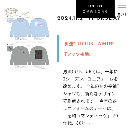
RESERVE
ご予約はこちら
2024.11.21 THURSDAY
RECRUIT
男流CUTCLUB WINTER
リ
Tシャツ始動。
SHOP
男流CUTCLUBでは、一年に
COMPANY
2シーズン、ユニフォームを
改めます。 今年の冬の長袖T
NEWS
最
シャツも、新たなデザイン
で刷新されます。 今年の冬
PRIVACY POLICY
ユニフォームのテーマは、
プライバシ
「昭和ロマンティック」 70
年代、80年…
SITE MAP
サ