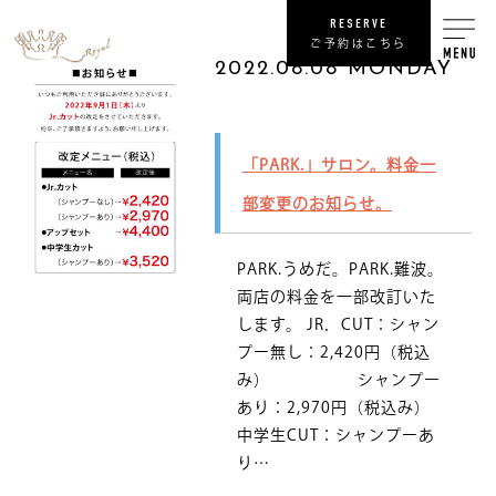
RESERVE
ご予約はこちら
2022.08.08 MONDAY
RECRUIT
「PARK.」サロン。料金一
リ
部変更のお知らせ。
SHOP
PARK.うめだ。PARK.難波。
COMPANY
両店の料金を一部改訂いた
します。 JR．CUT：シャン
NEWS
最
プー無し：2,420円（税込
み） シャンプー
PRIVACY POLICY
あり：2,970円（税込み）
プライバシ
中学生CUT：シャンプーあ
り…
SITE MAP
サ