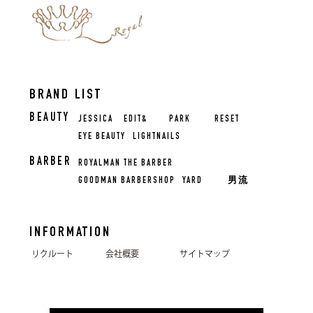
BRAND LIST
BEAUTY
JESSICA
EDIT&
PARK
RESET
EYE BEAUTY
LIGHTNAILS
BARBER
ROYALMAN THE BARBER
GOODMAN BARBERSHOP
YARD
男流
INFORMATION
リクルート
会社概要
サイトマップ